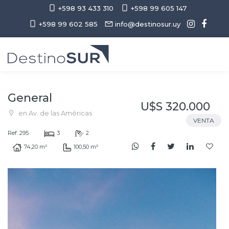
+598 93 433 310
+598 99 605 147
+598 99 602 585
info@destinosur.uy
General
U$S 320.000
en Av. de las Américas
VENTA
Ref: 295
3
2
74,20 m²
100,50 m²