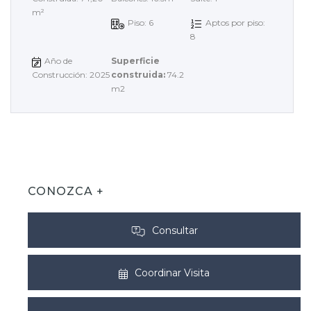
m²
Piso: 6
Aptos por piso:
8
Año de
Superficie
Construcción: 2025
construida:
74.2
m2
CONOZCA +
Consultar
Coordinar Visita