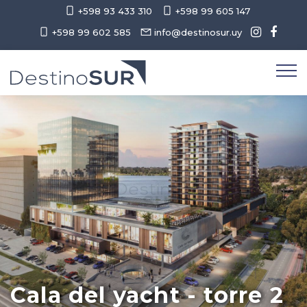
+598 93 433 310
+598 99 605 147
+598 99 602 585
info@destinosur.uy
Cala del yacht - torre 2