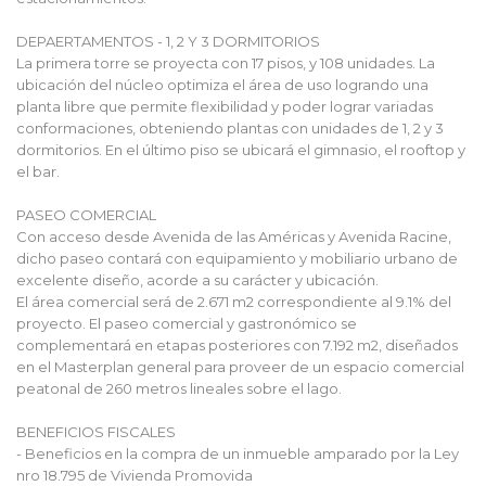
DEPAERTAMENTOS - 1, 2 Y 3 DORMITORIOS
La primera torre se proyecta con 17 pisos, y 108 unidades. La
ubicación del núcleo optimiza el área de uso logrando una
planta libre que permite flexibilidad y poder lograr variadas
conformaciones, obteniendo plantas con unidades de 1, 2 y 3
dormitorios. En el último piso se ubicará el gimnasio, el rooftop y
el bar.
PASEO COMERCIAL
Con acceso desde Avenida de las Américas y Avenida Racine,
dicho paseo contará con equipamiento y mobiliario urbano de
excelente diseño, acorde a su carácter y ubicación.
El área comercial será de 2.671 m2 correspondiente al 9.1% del
proyecto. El paseo comercial y gastronómico se
complementará en etapas posteriores con 7.192 m2, diseñados
en el Masterplan general para proveer de un espacio comercial
peatonal de 260 metros lineales sobre el lago.
BENEFICIOS FISCALES
- Beneficios en la compra de un inmueble amparado por la Ley
nro 18.795 de Vivienda Promovida