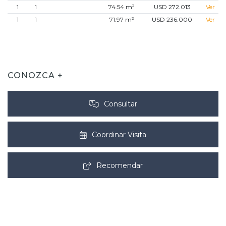
1
1
74.54 m²
USD 272.013
Ver
1
1
71.97 m²
USD 236.000
Ver
CONOZCA +
Consultar
Coordinar Visita
Recomendar