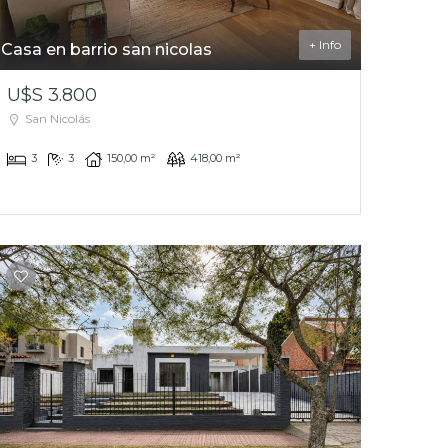
+ Info
Casa en barrio san nicolas
U$S 3.800
San Nicolás
3
3
150,00 m²
418,00 m²