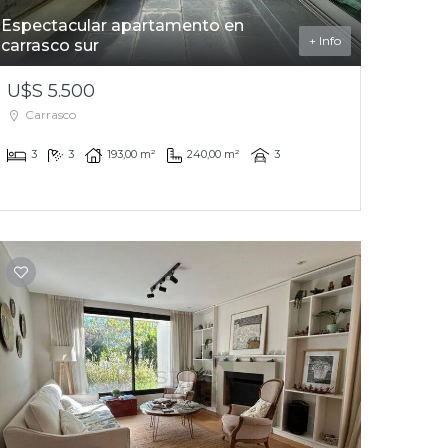
Espectacular apartamento en
+ Info
carrasco sur
U$S 5.500
Carrasco
3
3
193,00 m²
240,00 m²
3