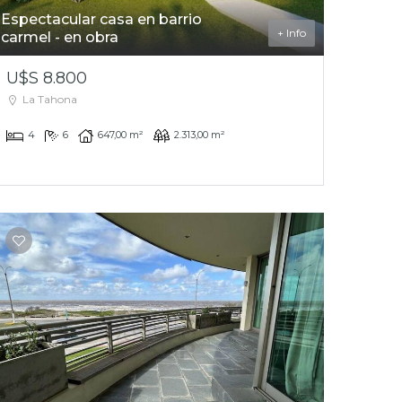
Espectacular casa en barrio
+ Info
carmel - en obra
U$S 8.800
La Tahona
4
6
647,00 m²
2.313,00 m²