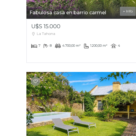
+ Info
Fabulosa casa en barrio carmel
U$S 15.000
La Tahona
7
8
4.700,00 m²
1.200,00 m²
4