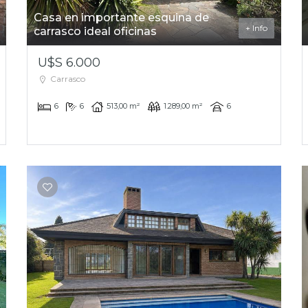
Casa en importante esquina de
+ Info
carrasco ideal oficinas
U$S 6.000
Carrasco
6
6
513,00 m²
1.289,00 m²
6