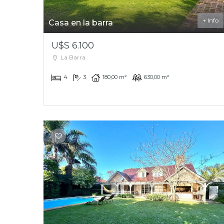
+ Info
Casa en la barra
U$S 6.100
La Barra
4
3
180,00 m²
630,00 m²