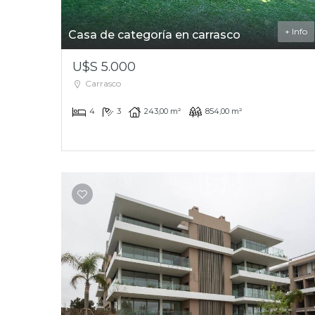
+ Info
Casa de categoría en carrasco
U$S 5.000
Carrasco
4
3
243,00 m²
854,00 m²