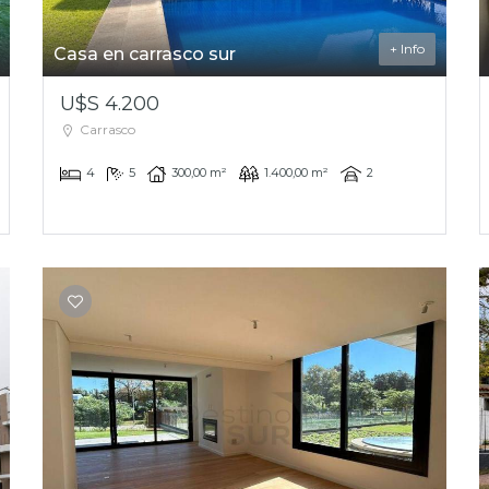
+ Info
Casa en carrasco sur
U$S 4.200
Carrasco
4
5
300,00 m²
1.400,00 m²
2