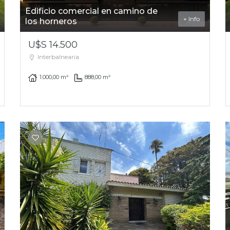
Edificio comercial en camino de
+ Info
los horneros
U$S 14.500
Interbalnearia
1.000,00 m²
888,00 m²